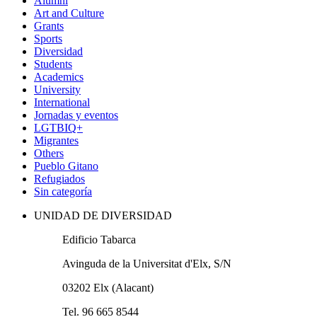
Alumni
Art and Culture
Grants
Sports
Diversidad
Students
Academics
University
International
Jornadas y eventos
LGTBIQ+
Migrantes
Others
Pueblo Gitano
Refugiados
Sin categoría
UNIDAD DE DIVERSIDAD
Edificio Tabarca
Avinguda de la Universitat d'Elx, S/N
03202 Elx (Alacant)
Tel. 96 665 8544