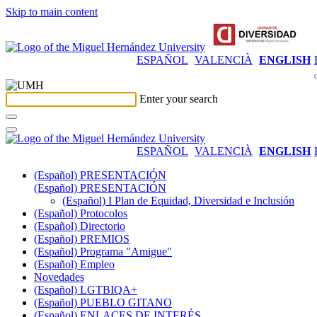
Skip to main content
ESPAÑOL
VALENCIÀ
ENGLISH
Enter your search
ESPAÑOL
VALENCIÀ
ENGLISH
(Español) PRESENTACIÓN
(Español) PRESENTACIÓN
(Español) I Plan de Equidad, Diversidad e Inclusión
(Español) Protocolos
(Español) Directorio
(Español) PREMIOS
(Español) Programa "Amigue"
(Español) Empleo
Novedades
(Español) LGTBIQA+
(Español) PUEBLO GITANO
(Español) ENLACES DE INTERÉS