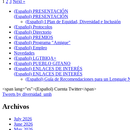
1
2
3
Next »
(Español) PRESENTACIÓN
(Español) PRESENTACIÓN
(Español) I Plan de Equidad, Diversidad e Inclusión
(Español) Protocolos
(Español) Directorio
(Español) PREMIOS
(Español) Programa "Amigue"
(Español) Empleo
Novedades
(Español) LGTBIQA+
(Español) PUEBLO GITANO
(Español) ENLACES DE INTERÉS
(Español) ENLACES DE INTERÉS
(Español) Guía de Recomendaciones para un Lenguaje No
<span lang="es">(Español) Cuenta Twitter</span>
Tweets by diversidad_umh
Archivos
July 2026
June 2026
May 2026