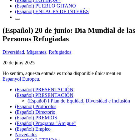
(Español) LGTBIQA+
(Español) PUEBLO GITANO
(Español) ENLACES DE INTERÉS
(Español) 20 de junio: Día Mundial de las
Personas Refugiadas
Diversidad
,
Migrantes
,
Refugiados
20 de juny 2025
Ho sentim, aquesta entrada es troba disponible únicament en
Espanyol Europeu
.
(Español) PRESENTACIÓN
(Español) PRESENTACIÓN
(Español) I Plan de Equidad, Diversidad e Inclusión
(Español) Protocolos
(Español) Directorio
(Español) PREMIOS
(Español) Programa "Amigue"
(Español) Empleo
Novedades