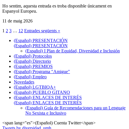
Ho sentim, aquesta entrada es troba disponible únicament en
Espanyol Europeu.
11 de maig 2026
1
2
3
…
12
Entrades següents »
(Español) PRESENTACIÓN
(Español) PRESENTACIÓN
(Español) I Plan de Equidad, Diversidad e Inclusión
(Español) Protocolos
(Español) Directorio
(Español) PREMIOS
(Español) Programa "Amigue"
(Español) Empleo
Novedades
(Español) LGTBIQA+
(Español) PUEBLO GITANO
(Español) ENLACES DE INTERÉS
(Español) ENLACES DE INTERÉS
(Español) Guía de Recomendaciones para un Lenguaje
No Sexista e Inclusivo
<span lang="es">(Español) Cuenta Twitter</span>
Tweets by diversidad_umh